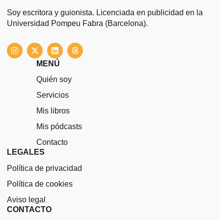
Soy escritora y guionista. Licenciada en publicidad en la
Universidad Pompeu Fabra (Barcelona).
I
X
L
T
n
-
i
h
s
t
n
r
MENÚ
t
w
k
e
a
i
e
a
Quién soy
g
t
d
d
r
t
i
s
Servicios
a
e
n
m
r
Mis libros
Mis pódcasts
Contacto
LEGALES
Política de privacidad
Política de cookies
Aviso legal
CONTACTO