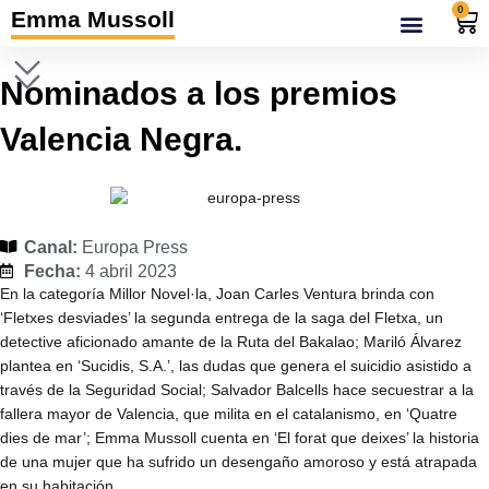
Ir
0
Car
Emma Mussoll
al
contenido
Nominados a los premios
Valencia Negra.
Canal:
Europa Press
Fecha:
4 abril 2023
En la categoría Millor Novel·la, Joan Carles Ventura brinda con
‘Fletxes desviades’ la segunda entrega de la saga del Fletxa, un
detective aficionado amante de la Ruta del Bakalao; Mariló Álvarez
plantea en ‘Sucidis, S.A.’, las dudas que genera el suicidio asistido a
través de la Seguridad Social; Salvador Balcells hace secuestrar a la
fallera mayor de Valencia, que milita en el catalanismo, en ‘Quatre
dies de mar’; Emma Mussoll cuenta en ‘El forat que deixes’ la historia
de una mujer que ha sufrido un desengaño amoroso y está atrapada
en su habitación…