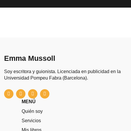
Emma Mussoll
Soy escritora y guionista. Licenciada en publicidad en la
Universidad Pompeu Fabra (Barcelona).
I
X
L
T
n
-
i
h
s
t
n
r
MENÚ
t
w
k
e
a
i
e
a
Quién soy
g
t
d
d
r
t
i
s
Servicios
a
e
n
m
r
Mis libros