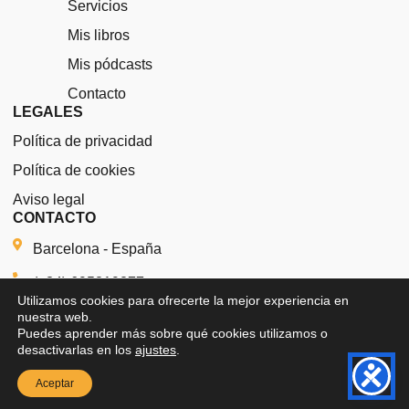
r
t
i
s
Servicios
a
e
n
m
r
Mis libros
Mis pódcasts
Contacto
LEGALES
Política de privacidad
Política de cookies
Aviso legal
CONTACTO
Barcelona - España
(+34) 695819277
Utilizamos cookies para ofrecerte la mejor experiencia en
emmamussoll@gmail.com
nuestra web.
Puedes aprender más sobre qué cookies utilizamos o
desactivarlas en los
ajustes
.
Aceptar
Copyright 2025 Emma Mussoll