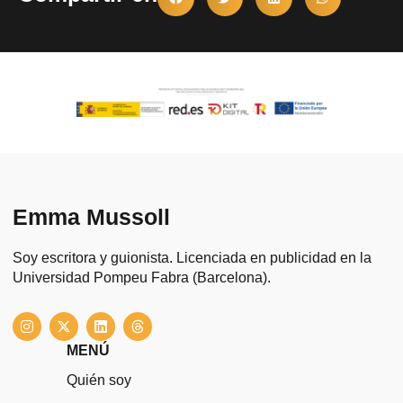
Emma Mussoll
Soy escritora y guionista. Licenciada en publicidad en la
Universidad Pompeu Fabra (Barcelona).
I
X
L
T
n
-
i
h
s
t
n
r
MENÚ
t
w
k
e
a
i
e
a
Quién soy
g
t
d
d