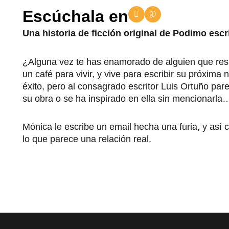
A
I
Escúchala en
p
c
p
o
Una historia de ficció
n original de Podimo esc
l
n
e
o
P
o
¿Alguna vez te has enamorado de alguien que resu
d
un café para vivir, y vive para escribir su próxim
i
m
éxito, pero al consagrado escritor Luis Ortuño par
o
su obra o se ha inspirado en ella sin mencionarla
Mónica le escribe un email hecha una furia, y así
lo que parece una relación real.