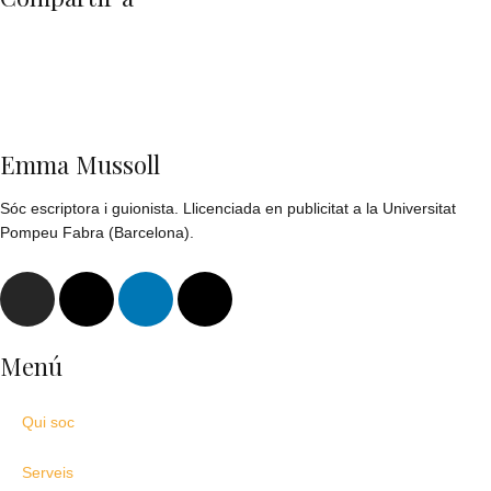
Emma Mussoll
Sóc escriptora i guionista. Llicenciada en publicitat a la Universitat
Pompeu Fabra (Barcelona).
I
X
L
T
n
-
i
h
s
t
n
r
Menú
t
w
k
e
a
i
e
a
g
t
d
d
Qui soc
r
t
i
s
a
e
n
Serveis