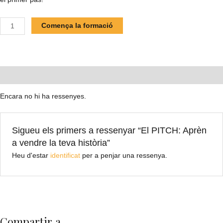
quantitat
Comença la formació
de
El
PITCH:
Aprèn
Ressenyes (0)
a
vendre
Encara no hi ha ressenyes.
la
teva
història
Sigueu els primers a ressenyar “El PITCH: Aprèn
a vendre la teva història”
Heu d'estar
identificat
per a penjar una ressenya.
Compartir a