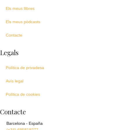
m
r
Els meus llibres
Els meus pòdcasts
Contacte
Legals
Política de privadesa
Avís legal
Política de cookies
Contacte
Barcelona - España
(+34) 695819277