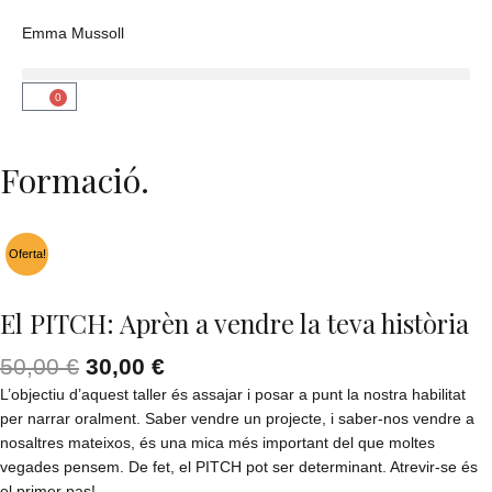
Vés
Emma Mussoll
al
contingut
0
Cistella
Formació.
Oferta!
El PITCH: Aprèn a vendre la teva història
El
El
50,00
€
30,00
€
preu
preu
L’objectiu d’aquest taller és assajar i posar a punt la nostra habilitat
original
actual
per narrar oralment. Saber vendre un projecte, i saber-nos vendre a
era:
és:
nosaltres mateixos, és una mica més important del que moltes
50,00 €.
30,00 €.
vegades pensem. De fet, el PITCH pot ser determinant. Atrevir-se és
el primer pas!